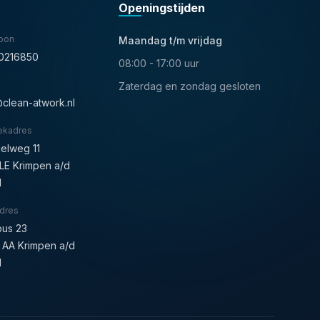
Openingstijden
oon
Maandag t/m vrijdag
0216850
08:00 - 17:00 uur
Zaterdag en zondag gesloten
clean-atwork.nl
ekadres
lelweg 11
LE Krimpen a/d
l
dres
bus 23
 AA Krimpen a/d
l