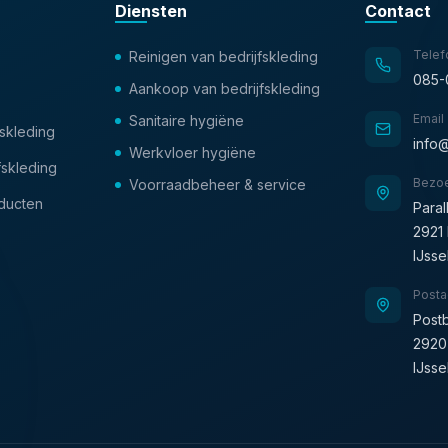
Diensten
Contact
Telef
Reinigen van bedrijfskleding
085-
Aankoop van bedrijfskleding
Email
Sanitaire hygiëne
fskleding
info@
Werkvloer hygiëne
fskleding
Bezo
Voorraadbeheer & service
oducten
Paral
2921 
IJsse
Posta
Post
2920
IJsse