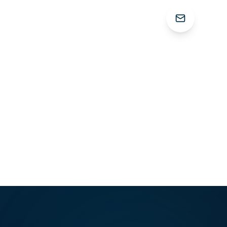
ëne
MVO