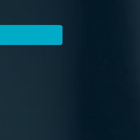
ijfshygië
|