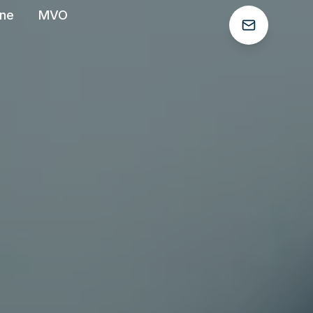
ëne
MVO