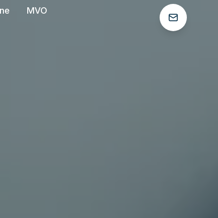
ëne
MVO