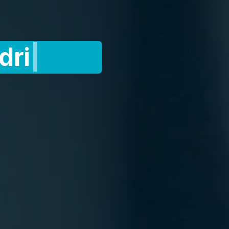
jfshygiëne
|