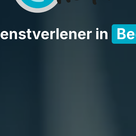
stverlener in
Bedri