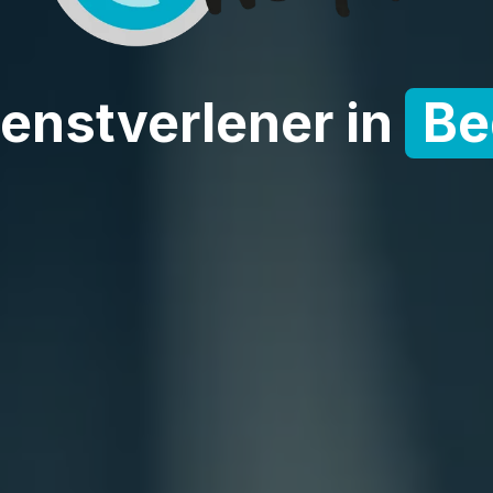
stverlener in
Bedri