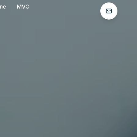
ëne
MVO