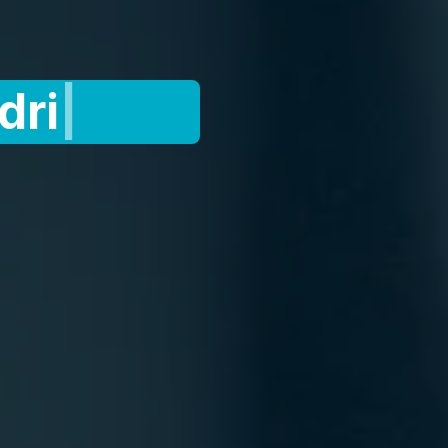
jfshygiëne
|